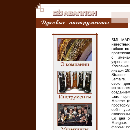
SML MARI
известны
гобоев во
протяжени
с именам
укрепляющ
Компани
января 19
Strasser
Lemaire.
свою дея
изготовл
созданием
Eure - це
Malerne (
просторну
себя усо
отказавши
Со дня о
Marigaux 
фабрик по