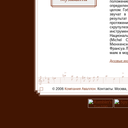
положение
определе
целом. Го
звучат в
результа
протяжен
скрупуле
инструме
Националь
(Michel 
Мюнхенско
Франсуа Л
маяк в мо
Духовые ин
© 2006
Компания Аваллон
. Контакты: Москва,