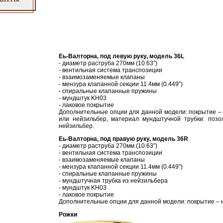
Еь-Валторна, под левую руку, модель 36L
- диаметр раструба 270мм (10.63”)
- вентильная система транспозиции
- взаимозаменяемые клапаны
- мензура клапанной секции 11.4мм (0.449”)
- спиральные клапанные пружины
- мундштук KH03
- лаковое покрытие
Дополнительные опции для данной модели: покрытие –
или нейзильбер, материал мундштучной трубки: позо
нейзильбер.
Еь-Валторна, под правую руку, модель 36R
- диаметр раструба 270мм (10.63”)
- вентильная система транспозиции
- взаимозаменяемые клапаны
- мензура клапанной секции 11.4мм (0.449”)
- спиральные клапанные пружины
- мундштучная трубка из нейзильбера
- мундштук KH03
- лаковое покрытие
Дополнительные опции для данной модели: покрытие – 
Рожки