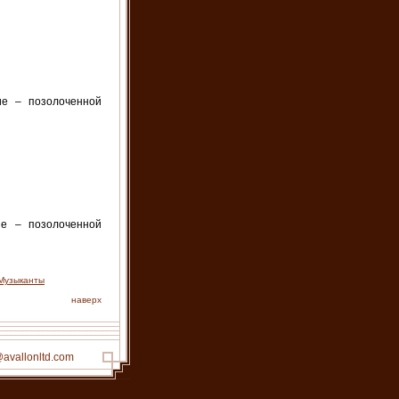
ие – позолоченной
ие – позолоченной
Музыканты
наверх
@avallonltd.com