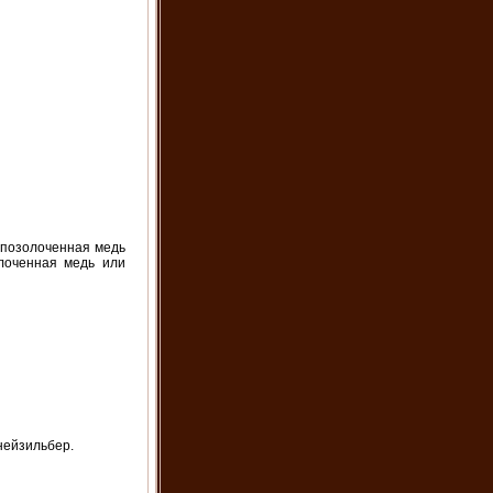
 позолоченная медь
лоченная медь или
нейзильбер.