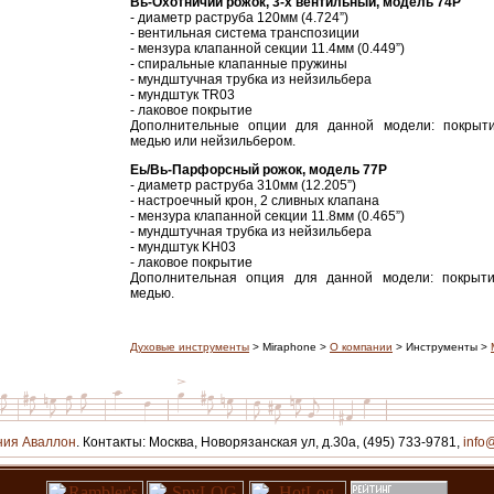
Вь-Охотничий рожок, 3-х вентильный, модель 74P
- диаметр раструба 120мм (4.724”)
- вентильная система транспозиции
- мензура клапанной секции 11.4мм (0.449”)
- спиральные клапанные пружины
- мундштучная трубка из нейзильбера
- мундштук TR03
- лаковое покрытие
Дополнительные опции для данной модели: покрыт
медью или нейзильбером.
Еь/Вь-Парфорсный рожок, модель 77P
- диаметр раструба 310мм (12.205”)
- настроечный крон, 2 сливных клапана
- мензура клапанной секции 11.8мм (0.465”)
- мундштучная трубка из нейзильбера
- мундштук KH03
- лаковое покрытие
Дополнительная опция для данной модели: покрыт
медью.
Духовые инструменты
> Miraphone >
О компании
> Инструменты >
ния Аваллон
. Контакты: Москва, Новорязанская ул, д.30a, (495) 733-9781,
info