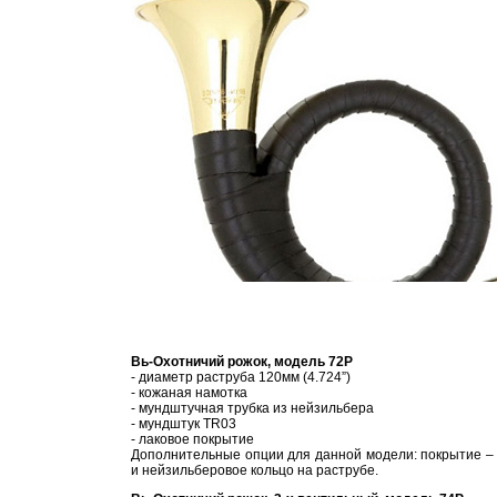
Вь-Охотничий рожок, модель 72P
- диаметр раструба 120мм (4.724”)
- кожаная намотка
- мундштучная трубка из нейзильбера
- мундштук TR03
- лаковое покрытие
Дополнительные опции для данной модели: покрытие –
и нейзильберовое кольцо на раструбе.