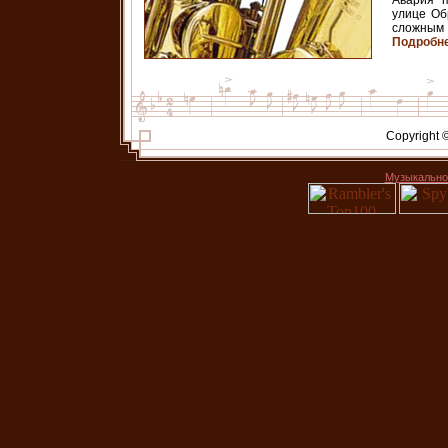
Авария 
улице Об
сложны
Подробне
Copyright 
Музыкальное