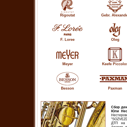
Rigoutat
Gebr. Alexand
F. Loree
Oleg
Meyer
Keefe Piccolo
Besson
Paxman
Сбор де
Юли Нес
Несте
"SOZVEZ
ДТП на 